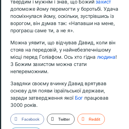
твердим і мужнім і знав, що Божий
захист
допоможе йому перемогти у боротьбі. Удача
посміхнулася йому, оскільки, зустрівшись із
ворогом, він думав так: «Напавши на мене,
програєш саме ти, а не я».
Можна уявити, що відчував Давид, коли він
стояв на передовій, у найнебезпечнішому
місці перед Голіафом. Ось хто гідна
людина
!
З Божим захистом можна стати
непереможним.
Завдяки своєму вчинку Давид врятував
основу для появи ізраїльської держави,
заради затвердження якої
Бог
працював
3000 років.
Facebook
Twitter
Reddit