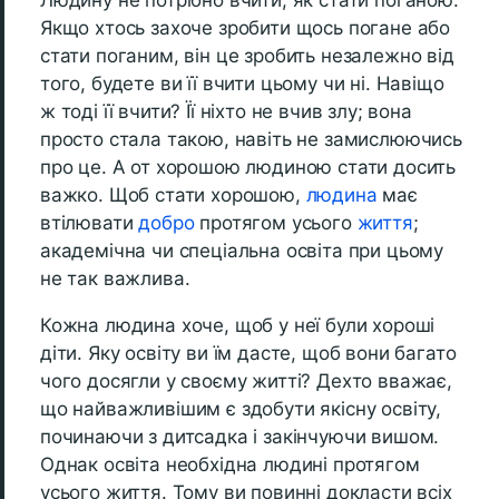
Людину не потрібно вчити, як стати поганою.
Якщо хтось захоче зробити щось погане або
стати поганим, він це зробить незалежно від
того, будете ви її вчити цьому чи ні. Навіщо
ж тоді її вчити? Її ніхто не вчив злу; вона
просто стала такою, навіть не замислюючись
про це. А от хорошою людиною стати досить
важко. Щоб стати хорошою,
людина
має
втілювати
добро
протягом усього
життя
;
академічна чи спеціальна освіта при цьому
не так важлива.
Кожна людина хоче, щоб у неї були хороші
діти. Яку освіту ви їм дасте, щоб вони багато
чого досягли у своєму житті? Дехто вважає,
що найважливішим є здобути якісну освіту,
починаючи з дитсадка і закінчуючи вишом.
Однак освіта необхідна людині протягом
усього життя. Тому ви повинні докласти всіх