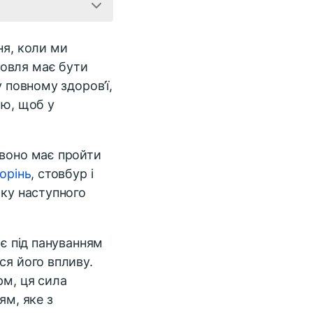
ня, коли ми
мовля має бути
у повному здоров’ї,
ою, щоб у
 воно має пройти
орінь
, стовбур і
тку наступного
ає під пануванням
ся його впливу.
рм, ця сила
ям, яке з