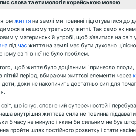
пис слова та етимологія корейською мовою
тягом
життя
на землі ми повинні підготуватися до д
димося в нашому третьому житті. Так само як не
овим у материнській утробі, щоб з’явитися на світ 
ина
під
час
життя на землі має бути духовно цілісн
сному світі в неї не було проблем.
того, щоб життя було доцільним і принесло плоди,
з літній період, вбираючи життєві елементи через
к
и
доти, доки не накопичить достатньо сил для поча
я.
 світ, що існує, сповнений суперечностей і перебув
 наша внутрішня життєва сила не повинна піддавати
ьки б часу не минуло і яким би сильним не був што
нна пройти шлях постійного розвитку і стати насінн