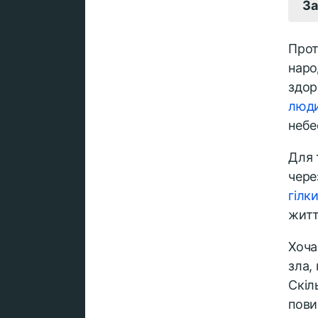
За
Про
наро
здор
люд
небе
Для 
чере
гілк
житт
Хоча
зла,
Скіл
пови