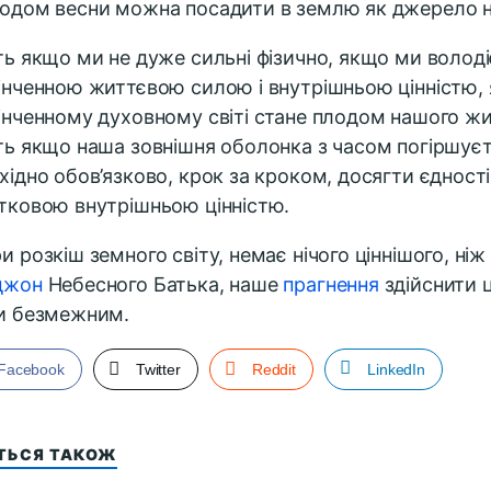
одом весни можна посадити в землю як джерело н
ть якщо ми не дуже сильні фізично, якщо ми волод
інченною життєвою силою і внутрішньою цінністю, 
інченному духовному світі стане плодом нашого жи
ть якщо наша зовнішня оболонка з часом погіршуєт
хідно обов’язково, крок за кроком, досягти єдност
тковою внутрішньою цінністю.
и розкіш земного світу, немає нічого ціннішого, ніж з
джон
Небесного Батька, наше
прагнення
здійснити ц
и безмежним.
Facebook
Twitter
Reddit
LinkedIn
ІТЬСЯ ТАКОЖ