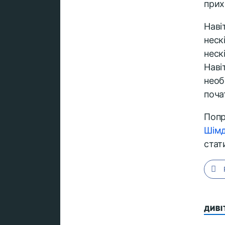
прих
Наві
неск
неск
Наві
необ
поча
Попр
Шім
стат
ДИВ