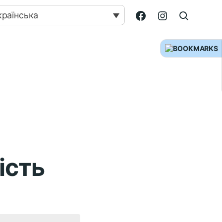
країнська
ість