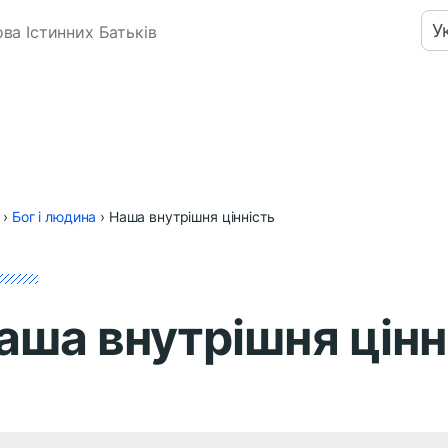
У
ва Істинних Батьків
›
Бог і людина
›
Наша внутрішня цінність
аша внутрішня цінн