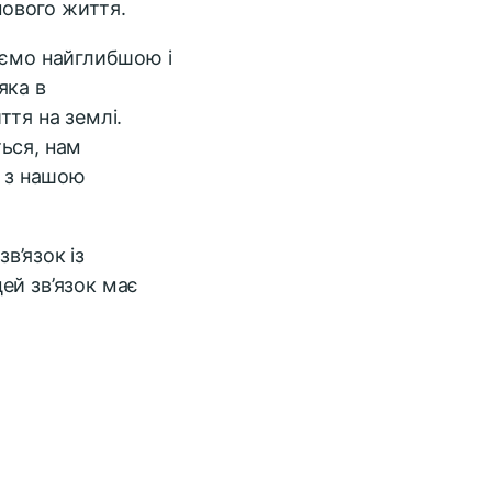
ового життя.
іємо найглибшою і
яка в
ття на землі.
ься, нам
і з нашою
в’язок із
ей зв’язок має