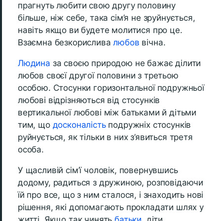
прагнуть любити свою другу половину
більше, ніж себе, така сім’я не зруйнується,
навіть якщо ви будете молитися про це.
Взаємна безкорислива
любов
вічна.
Людина
за своєю природою не бажає ділити
любов своєї другої половини з третьою
особою. Стосунки горизонтальної подружньої
любові відрізняються від стосунків
вертикальної любові між батьками й дітьми
тим, що
досконалість
подружніх стосунків
руйнується, як тільки в них з’явиться третя
особа.
У щасливій сім’ї чоловік, повернувшись
додому, радиться з дружиною, розповідаючи
їй про все, що з ним сталося, і знаходить нові
рішення, які допомагають прокладати шлях у
житті. Якщо так чинять
батьки
, діти