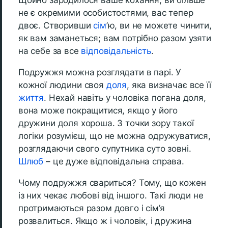
Щойно зародилося ваше кохання, ви більше
не є окремими особистостями, вас тепер
двоє. Створивши
сім
’ю, ви не можете чинити,
як вам заманеться; вам потрібно разом узяти
на себе за все
відповідальність
.
Подружжя можна розглядати в парі. У
кожної людини своя
доля
, яка визначає все її
життя
. Нехай навіть у чоловіка погана доля,
вона може покращитися, якщо у його
дружини доля хороша. З точки зору такої
логіки розумієш, що не можна одружуватися,
розглядаючи свого супутника суто зовні.
Шлюб
– це дуже відповідальна справа.
Чому подружжя свариться? Тому, що кожен
із них чекає любові від іншого. Такі люди не
протримаються разом довго і сім’я
розвалиться. Якщо ж і чоловік, і дружина