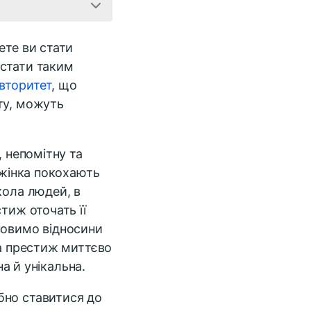
ете ви стати
 стати таким
вторитет
, що
ту, можуть
, непомітну та
 жінка покохають
кола людей, в
тиж оточать її
новимо відносини
та престиж миттєво
на й унікальна.
бно ставитися до