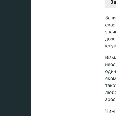
За
Запи
скар
знач
дозв
існу
Візь
неос
один
яком
тако
любо
зрос
Чим 