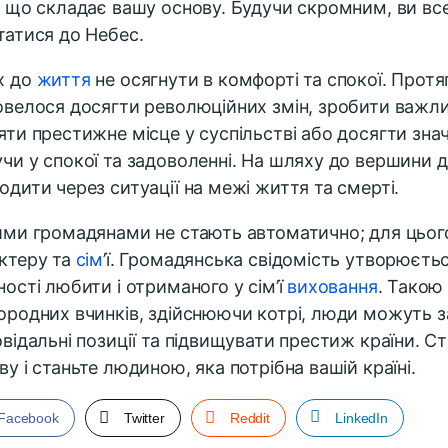
, що складає вашу основу. Будучи скромним, ви вс
татися до Небес.
х до
життя
не осягнути в комфорті та спокої. Протяг
овелося досягти революційних змін, зробити важли
яти престижне місце у суспільстві або досягти знач
чи у спокої та задоволенні. На шляху до вершини 
одити через ситуації на межі життя та смерті.
ими громадянами не стають автоматично; для цьог
ктеру та
сім
’ї. Громадянська свідомість утворюєтьс
ності любити і отриманого у сім’ї
виховання
. Такою
ородних вчинків, здійснюючи котрі, люди можуть 
овідальні позиції та підвищувати престиж країни. Ст
ву і станьте людиною, яка потрібна вашій країні.
Facebook
Twitter
Reddit
LinkedIn