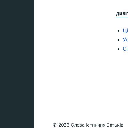
ДИВ
Ц
Ус
С
© 2026
Слова Істинних Батьків