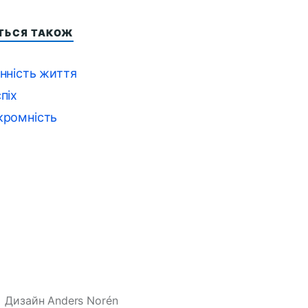
ІТЬСЯ ТАКОЖ
інність життя
піх
кромність
Дизайн
Anders Norén