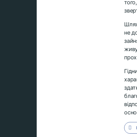
того
звер
Шля
не д
зайн
живу
прох
Гідн
хара
здат
благ
відп
осно