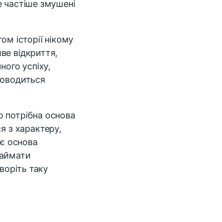
е частіше змушені
ом історії нікому
ве відкриття,
ного успіху,
доводиться
о потрібна основа
я з характеру,
 є основа
займати
воріть таку