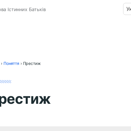
У
ва Істинних Батьків
›
Поняття
›
Престиж
рестиж