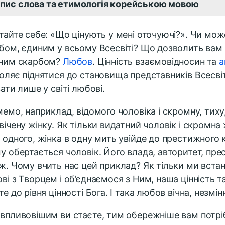
пис слова та етимологія корейською мовою
тайте себе: «Що цінують у мені оточуючі?». Чи мож
бом, єдиним у всьому Всесвіті? Що дозволить вам
ним скарбом?
Любов
. Цінність взаємовідносин та
а
оляє піднятися до становища представників Всесві
вати лише у світі любові.
мемо, наприклад, відомого чоловіка і скромну, тиху
вічену жінку. Як тільки видатний чоловік і скромна
 одного, жінка в одну мить увійде до престижного 
у обертається чоловік. Його влада, авторитет, прес
ж. Чому вчить нас цей приклад? Як тільки ми вста
ві з Творцем і об’єднаємося з Ним, наша цінність 
те до рівня цінності Бога. І така любов вічна, незмін
впливовішим ви стаєте, тим обережніше вам потрі