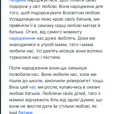
Людина
народжується, щоб почати свою
подорож у світ любові. Вона народжена для
того, щоб подорожувати Всесвітом любові.
Успадковуючи лінію крові своїх батьків, ми
прийняли її в самому серці любові матері й
батька. Отже, від самого моменту
народження
нас дуже люблять. Доки ми
знаходилися в утробі мами, тато і мама
любили нас. Усі дев’ять місяців вони всіляко
торкалися нас і пестили.
Після народження вони ще сильніше
полюбили нас. Вони любили нас, коли ми
пішли до школи, закінчили університет тощо.
Весь цей
час
ми росли, купаючись в океані
любові батьків. Люблячи своїх дітей, тато з
мамою відчувають біль від однієї думки, що
вони не змогли дати їм стільки любові, як
інші
батьки
.