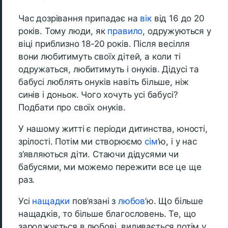
Час дозрівання припадає на
вік
від 16 до 20
років. Тому люди, як
правило
, одружуються у
віці приблизно 18-20 років. Після весілля
вони любитимуть своїх дітей, а коли ті
одружаться, любитимуть і онуків. Дідусі та
бабусі люблять онуків навіть більше, ніж
синів і доньок. Чого хочуть усі бабусі?
Подбати про своїх онуків.
У нашому житті є періоди дитинства, юності,
зрілості. Потім ми створюємо
сім
’ю, і у нас
з’являються діти. Стаючи дідусями чи
бабусями, ми можемо пережити все це ще
раз.
Усі
нащадки
пов’язані з
любов
’ю. Що більше
нащадків, то більше благословень. Те, що
зароджується в любові, виливається потім у