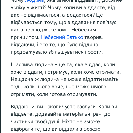
Чому
людина
, яка звикла віддавати, досягне
успіху у житті? Чому, коли ви віддаєте, від
вас не віднімається, а додається? Це
відбувається тому, що віддавання пов’язує
вас з першоджерелом – Небесним
принципом.
Небесний Батько
творив,
віддаючи, і все те, що було віддано,
продовжувало збільшуватися і рости.
Щаслива людина – це та, яка віддає, коли
хоче віддати, і отримує, коли хоче отримати.
Нещасна ж людина не може віддати навіть
тоді, коли цього хоче, і не може нічого
отримати, коли готова отримувати.
Віддаючи, ви накопичуєте заслуги. Коли ви
віддаєте, додавайте матеріальні речі до
частинки своєї душі. Ніхто не зможе
відібрати те, що ви віддали з Божою