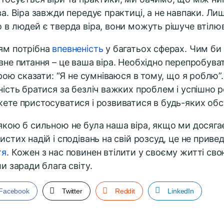
ва. Віра завжди передує практиці, а не навпаки. Лиш
 в людей є тверда віра, вони можуть рішуче втілюва
м потрібна
впевненість
у багатьох сферах. Чим би 
вне питання – це ваша віра. Необхідно перепробуват
вірою сказати: “Я не сумніваюся в тому, що я роблю”
ність братися за безліч важких проблем і успішно ро
ете пристосуватися і розвиватися в будь-яких обс
якою б сильною не була наша віра, якщо ми досяга
истих надій і сподівань на свій розсуд, це не приве
тя
. Кожен з нас повинен втілити у своєму житті св
ли заради блага світу.
Facebook
Twitter
Reddit
LinkedIn