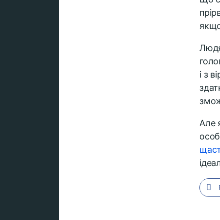
прір
якщо
Людя
голо
і з 
здат
змож
Але 
особ
щас
ідеа