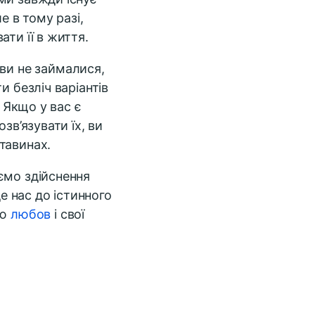
е в тому разі,
ти її в життя.
ви не займалися,
и безліч варіантів
. Якщо у вас є
зв’язувати їх, ви
тавинах.
ємо здійснення
де нас до істинного
ою
любов
і свої