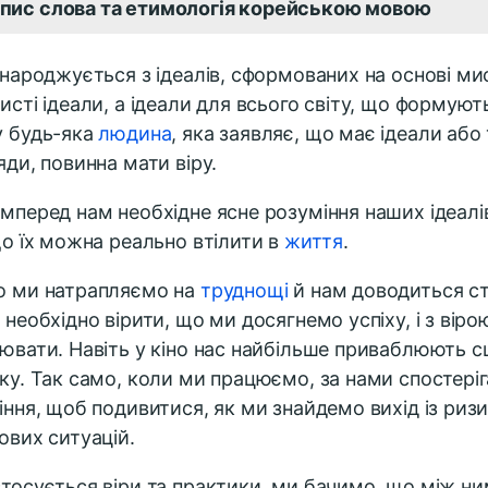
пис слова та етимологія корейською мовою
народжується з ідеалів, сформованих на основі мис
исті ідеали, а ідеали для всього світу, що формують 
 будь-яка
людина
, яка заявляє, що має ідеали або
яди, повинна мати віру.
мперед нам необхідне ясне розуміння наших ідеалів,
що їх можна реально втілити в
життя
.
 ми натрапляємо на
труднощі
й нам доводиться с
 необхідно вірити, що ми досягнемо успіху, і з вір
ювати. Навіть у кіно нас найбільше приваблюють с
ку. Так само, коли ми працюємо, за нами спостері
іння, щоб подивитися, як ми знайдемо вихід із ризи
ових ситуацій.
тосується віри та практики, ми бачимо, що між ни