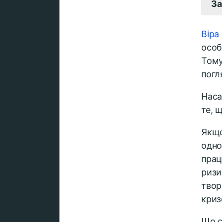
За
Віра
особ
Тому
погл
Наса
те, 
Якщо
одно
прац
ризи
твор
криз
Що с