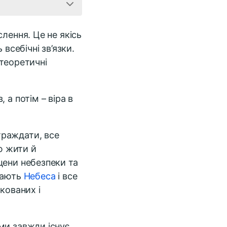
лення. Це не якісь
всебічні зв’язки.
 теоретичні
 а потім – віра в
траждати, все
ою жити й
цени небезпеки та
гають
Небеса
і все
кованих і
ми завжди існує