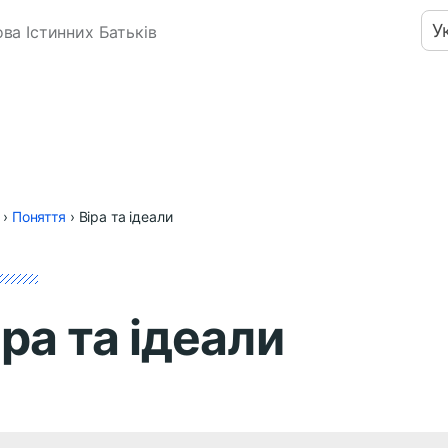
У
ва Істинних Батьків
›
Поняття
›
Віра та ідеали
іра та ідеали