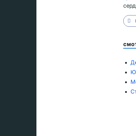
серд
СМО
Д
Ю
М
С