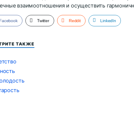
ечные взаимоотношения и осуществить гармони
Facebook
Twitter
Reddit
LinkedIn
ТРИТЕ ТАКЖЕ
етство
ность
олодость
тарость