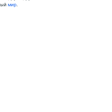
чный
мир
.