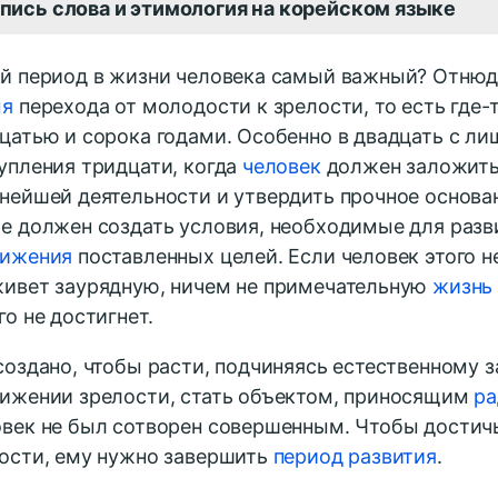
пись слова и этимология на корейском языке
й период в жизни человека самый важный? Отнюд
мя
перехода от молодости к зрелости, то есть где-
цатью и сорока годами. Особенно в двадцать с ли
упления тридцати, когда
человек
должен заложить
нейшей деятельности и утвердить прочное основан
е должен создать условия, необходимые для разв
тижения
поставленных целей. Если человек этого не
ивет заурядную, ничем не примечательную
жизнь
го не достигнет.
создано, чтобы расти, подчиняясь естественному за
ижении зрелости, стать объектом, приносящим
ра
век не был сотворен совершенным. Чтобы достич
ости, ему нужно завершить
период развития
.