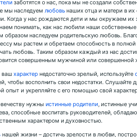
тели
заботятся о нас, пока мы не создали собстве
е мы наследуем
любовь
наших отца и матери в их
и. Когда у нас рождаются дети и мы окружаем их 
наем понимать, как нас любили наши собственные
м образом наследуем родительскую любовь. Благ
ессу мы растем и обретаем способность в полной 
чать любовь. Таким образом каждый из нас дости
овится совершенным мужчиной или совершенной 
и ваш
характер
недостаточно зрелый, используйте
й, чтобы восполнить свои недостатки. Слушайте д
й опыт и укрепляйте с его помощью свой характер
овечеству нужны
истинные родители
, истинные уч
ева, способные воспитать руководителей, облад
ственным характером и духовностью.
ь
нашей жизни – достичь зрелости в любви, постро