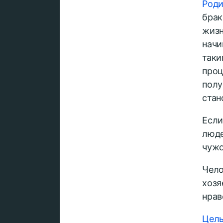
Роди
брак
жизн
начи
таки
проц
полу
стан
Есл
люде
чужо
Чел
хозя
нрав
Цел