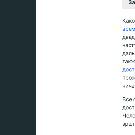
За
Како
вре
двад
наст
даль
такж
дос
прож
ниче
Все 
дост
Чело
зрел