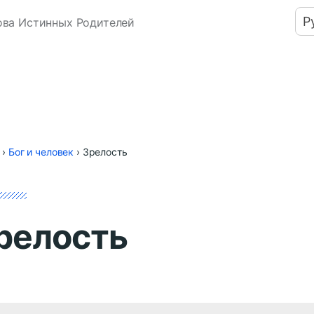
Р
ова Истинных Родителей
›
Бог и человек
›
Зрелость
релость