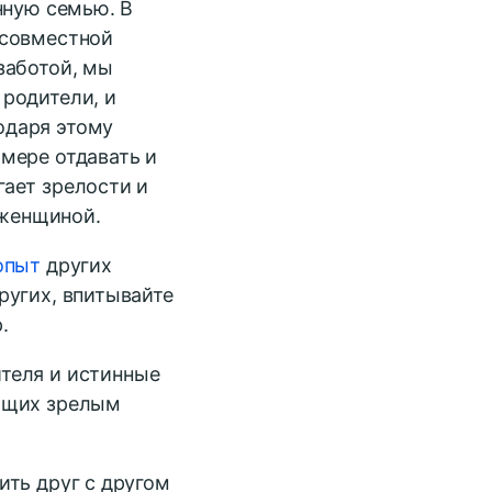
нную семью. В
 совместной
заботой, мы
 родители, и
одаря этому
мере отдавать и
гает зрелости и
женщиной.
опыт
других
ругих, впитывайте
.
ителя и истинные
ающих зрелым
ить друг с другом