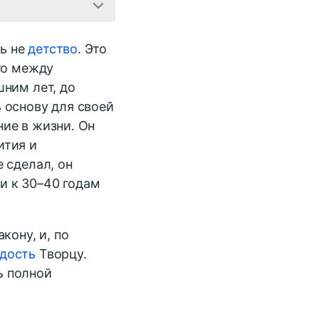
ь не
детство
. Это
то между
шним лет, до
 основу для своей
ие в жизни. Он
ития и
 сделал, он
и к 30–40 годам
кону, и, по
дость
Творцу.
ь полной