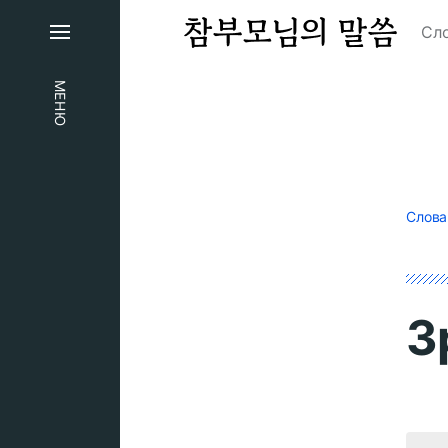
Сл
МЕНЮ
Слова
З