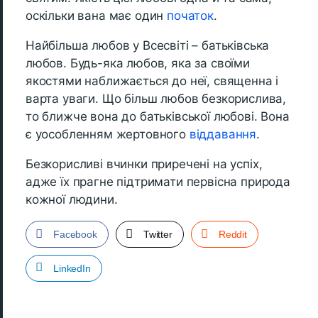
оскільки вана має один
початок
.
Найбільша любов у Всесвіті – батьківська
любов. Будь-яка любов, яка за своїми
якостями наближається до неї, священна і
варта уваги. Що більш любов безкорислива,
то ближче вона до батьківської любові. Вона
є уособленням жертовного
віддавання
.
Безкорисливі вчинки приречені на успіх,
адже їх прагне підтримати первісна природа
кожної людини.
Facebook
Twitter
Reddit
LinkedIn