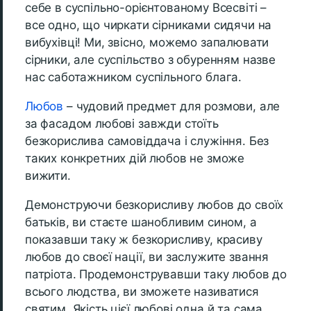
себе в суспільно-орієнтованому Всесвіті –
все одно, що чиркати сірниками сидячи на
вибухівці! Ми, звісно, можемо запалювати
сірники, але суспільство з обуренням назве
нас саботажником суспільного блага.
Любов
– чудовий предмет для розмови, але
за фасадом любові завжди стоїть
безкорислива самовіддача і служіння. Без
таких конкретних дій любов не зможе
вижити.
Демонструючи безкорисливу любов до своїх
батьків, ви стаєте шанобливим сином, а
показавши таку ж безкорисливу, красиву
любов до своєї нації, ви заслужите звання
патріота. Продемонструвавши таку любов до
всього людства, ви зможете називатися
святим. Якість цієї любові одна й та сама,