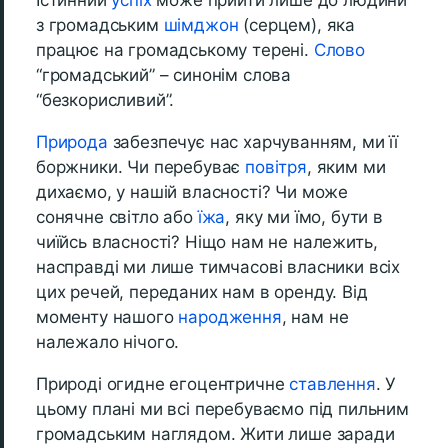
Істинний
успіх
може прийти лише до людини
з громадським
шімджон
(серцем), яка
працює на громадському терені.
Слово
“громадський” – синонім слова
“безкорисливий”.
Природа
забезпечує нас харчуванням, ми її
боржники. Чи перебуває
повітря
, яким ми
дихаємо, у нашій власності? Чи може
сонячне світло або
їжа
, яку ми їмо, бути в
чиїйсь власності? Ніщо нам не належить,
насправді ми лише тимчасові власники всіх
цих речей, переданих нам в оренду. Від
моменту нашого
народження
, нам не
належало нічого.
Природі огидне егоцентричне
ставлення
. У
цьому плані ми всі перебуваємо під пильним
громадським наглядом. Жити лише заради