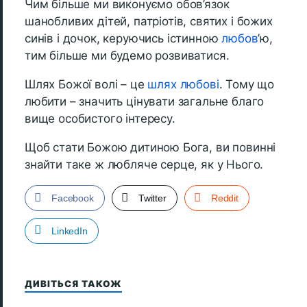
Чим більше ми виконуємо обов’язок
шанобливих дітей, патріотів, святих і божих
синів і дочок, керуючись істинною
любов
’ю,
тим більше ми будемо розвиватися.
Шлях Божої волі – це
шлях любові
. Тому що
любити – значить цінувати загальне благо
вище особистого інтересу.
Щоб стати Божою дитиною Бога, ви повинні
знайти таке ж любляче серце, як у Нього.
Facebook
Twitter
Reddit
LinkedIn
ДИВІТЬСЯ ТАКОЖ