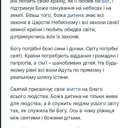
Він любить свою країну, як її любив би
Бог
, і
підтримує Боже панування на небесах і на
землі. Більш того, божа
дитина
знає всі
закони в Царстві Небесному і всі закони своєї
земної країни і любить обидва світи,
дотримуючись всіх їх законів.
Богу потрібні божі сини і дочки. Світу потрібні
святі. Країни потребують відданих громадян і
патріотів, а
сім
’ї – шанобливих дітей. На будь-
якому рівні всі вони йдуть по прямому і
реальному шляху істини.
Святий присвячує своє
життя
на благо
всього людства. Божа дитина не тільки живе
для людства, а й служить людям усього світу
так, як служила би Богу. Ось в чому різниця
між святими і божими дітьми.