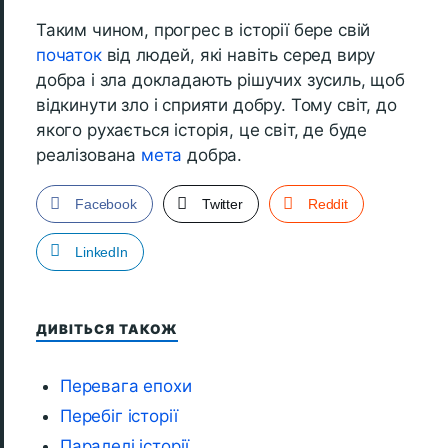
Таким чином, прогрес в історії бере свій
початок
від людей, які навіть серед виру
добра і зла докладають рішучих зусиль, щоб
відкинути зло і сприяти добру. Тому світ, до
якого рухається історія, це світ, де буде
реалізована
мета
добра.
Facebook
Twitter
Reddit
LinkedIn
ДИВІТЬСЯ ТАКОЖ
Перевага епохи
Перебіг історії
Паралелі історії