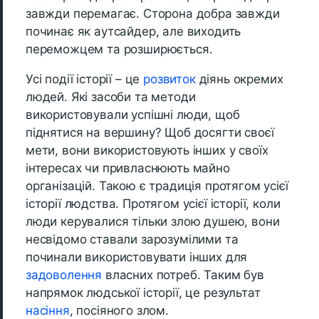
завжди перемагає. Сторона добра завжди
починає як аутсайдер, але виходить
переможцем та розширюється.
Усі події історії – це
розвиток
діянь окремих
людей. Які засоби та методи
використовували успішні люди, щоб
піднятися на вершину? Щоб досягти своєї
мети, вони використовують інших у своїх
інтересах чи привласнюють майно
організацій. Такою є традиція протягом усієї
історії людства. Протягом усієї історії, коли
люди керувалися тільки злою душею, вони
несвідомо ставали зарозумілими та
починали використовувати інших для
задоволення
власних потреб. Таким був
напрямок людської історії, це результат
насіння
, посіяного злом.