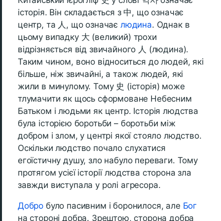
Китайський ієрогліф 史 у слові 역사 означає
історія. Він складається з 中, що означає
центр, та 人, що означає
людина
. Однак в
цьому випадку 大 (великий) трохи
відрізняється від звичайного 人 (людина).
Таким чином, воно відноситься до людей, які
більше, ніж звичайні, а також людей, які
жили в минулому. Тому 史 (історія) може
тлумачити як щось сформоване Небесним
Батьком і людьми як центр. Історія людства
була історією боротьби – боротьби між
добром і злом, у центрі якої стояло людство.
Оскільки людство почало слухатися
егоїстичну душу, зло набуло переваги. Тому
протягом усієї історії людства сторона зла
завжди виступала у ролі агресора.
Добро
було пасивним і боронилося, але
Бог
на стороні добра. Зрештою, сторона добра