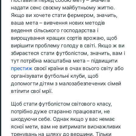
Поставити перед собою мету – значить
надати сенс своєму майбутньому життю.
Якщо ви хочете стати фермером, значить,
ваша мета – вивчення нових методів
ведення сільського господарства і
вирощування кращих сортів врожаю, щоб
вирішити проблему голоду в світі. Якщо ж ви
збираєтеся стати футболістом, значить, вам і
тут потрібна масштабна мета – підвищити
престиж
своєї країни в очах всього світу або
організувати футбольні клуби, щоб
допомогти дітям з малозабезпечених сімей
втілити свої мрії.
Щоб стати футболістом світового класу,
потрібно дуже старанно працювати, не
шкодуючи себе. Однак якщо у вас немає
ясної мети, вам не витримати виснажливих
тренувань на шляху до вершини. Тільки