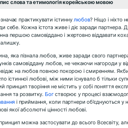
пис слова та етимологія корейською мовою
значає практикувати істинну
любов
? Ніщо і ніхто
ди себе. Кожна істота живе і діє заради партнера. 
нна першою самовіддано і жертовно віддавати кох
залишку.
на, яка пізнала любов, живе заради свого партнер
унків самовіддану любов, не чекаючи нагороди у ві
овідає на любов повною покорою і смиренням. Якби 
уло істинної любові, між ними існувало б тільки су
й принцип творіння не містить у собі поняття експл
вання та розвитку.
Бог
створює у процесі взаємодоп
авання
і приймання, коли партнери об’єднуються у н
нові якої абсолютні цінності любові.
принцип можна застосувати до всього Всесвіту, але