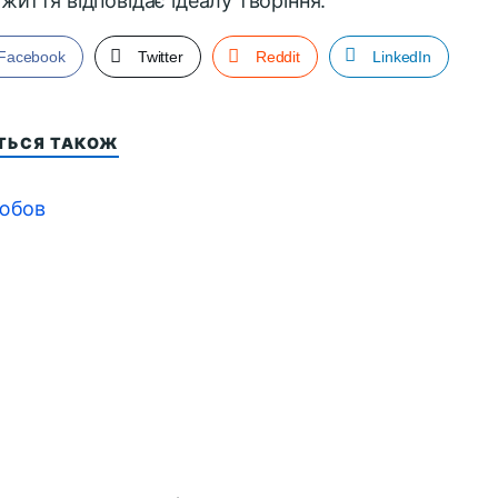
 життя відповідає ідеалу творіння.
Facebook
Twitter
Reddit
LinkedIn
ІТЬСЯ ТАКОЖ
юбов