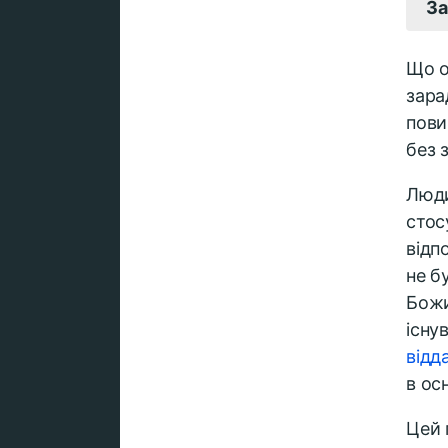
За
Що о
зара
пови
без 
Люди
стос
відп
не б
Божи
існу
відд
в ос
Цей 