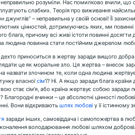
 неправильно розуміли. Нас помилково вчили, що с
сплуатують слабких. Теорія про виживання найсильн
он джунглів” – неправильна у своїй основі! Її захис
лютних цінностей, дотримуючись яких, ми повинні
го блага, причому всі живі істоти повинні досягти д
а людина повинна стати постійним джерелом любо
і дехто приноситься в жертву заради вищого добра,
лядати це як моральне зло. Ця жертва – внесок зар
а назвати злочином те, коли одна людина жертву
тунку власної
сім
’ї? Ні. А якщо заради блага країн
вою стає сім’я, або країна жертвує собою заради 
у? Благородні вчинки – це абсолютні цінності любов
енні. Вони відкривають
шлях любові
у її істинному з
тя
заради інших, самовіддача і самопожертва в люб
коналення володарювання любові шляхом доброві