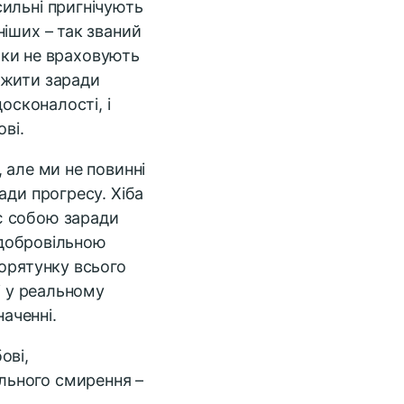
ильні пригнічують
іших – так званий
ники не враховують
 жити заради
осконалості, і
ві.
 але ми не повинні
ади прогресу. Хіба
є собою заради
и добровільною
порятунку всього
і у реальному
наченні.
ові,
льного смирення –