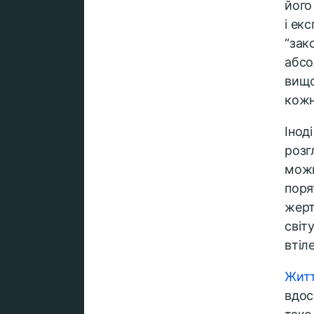
його
і ек
“зак
абсо
вищо
кожн
Інод
розг
можн
поря
жерт
світ
втіл
Жит
вдос