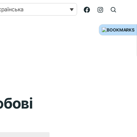
країнська
юбові