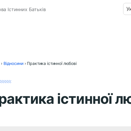
У
ва Істинних Батьків
›
Відносини
›
Практика істинної любові
рактика істинної л