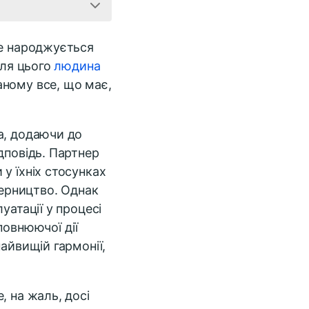
 не народжується
Для цього
людина
аному все, що має,
а, додаючи до
дповідь. Партнер
у їхніх стосунках
перництво. Однак
уатації у процесі
овнюючої дії
айвищій гармонії,
, на жаль, досі